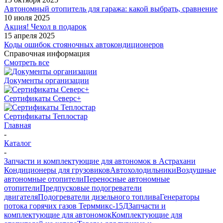
Автономный отопитель для гаража: какой выбрать, сравнение
10 июля 2025
Акция! Чехол в подарок
15 апреля 2025
Коды ошибок стояночных автокондиционеров
Справочная информация
Смотреть все
Документы организации
Сертификаты Северс+
Сертификаты Теплостар
Главная
-
Каталог
-
Запчасти и комплектующие для автономок в Астрахани
Кондиционеры для грузовиков
Автохолодильники
Воздушные
автономные отопители
Переносные автономные
отопители
Предпусковые подогреватели
двигателя
Подогреватели дизельного топлива
Генераторы
потока горячих газов Терммикс-15Д
Запчасти и
комплектующие для автономок
Комплектующие для