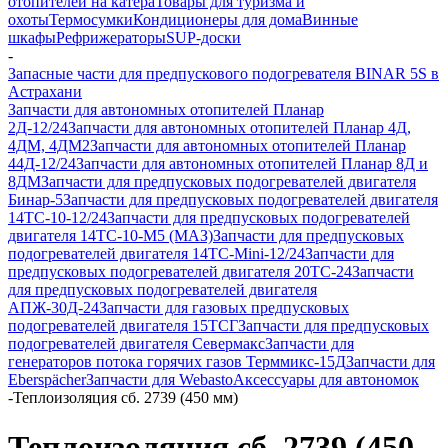
отопителей на катера
Товары для туризма и
охоты
Термосумки
Кондиционеры для дома
Винные
шкафы
Рефрижераторы
SUP-доски
-
Запасные части для предпускового подогревателя BINAR 5S в
Астрахани
Запчасти для автономных отопителей Планар
2Д-12/24
Запчасти для автономных отопителей Планар 4Д,
4ДМ, 4ДМ2
Запчасти для автономных отопителей Планар
44Д-12/24
Запчасти для автономных отопителей Планар 8Д и
8ДМ
Запчасти для предпусковых подогревателей двигателя
Бинар-5
Запчасти для предпусковых подогревателей двигателя
14ТС-10-12/24
Запчасти для предпусковых подогревателей
двигателя 14ТС-10-М5 (МАЗ)
Запчасти для предпусковых
подогревателей двигателя 14ТС-Mini-12/24
Запчасти для
предпусковых подогревателей двигателя 20ТС-24
Запчасти
для предпусковых подогревателей двигателя
АПЖ-30Д-24
Запчасти для газовых предпусковых
подогревателей двигателя 15ТСГ
Запчасти для предпусковых
подогревателей двигателя Севермакс
Запчасти для
генераторов потока горячих газов Терммикс-15Д
Запчасти для
Eberspächer
Запчасти для Webasto
Аксессуары для автономок
-
Теплоизоляция сб. 2739 (450 мм)
Теплоизоляция сб. 2739 (450