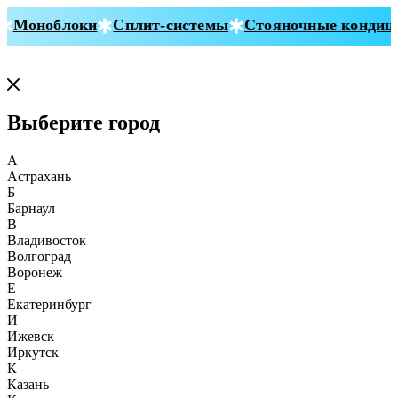
Моноблоки
Сплит-системы
Стояночные кондици
Выберите город
А
Астрахань
Б
Барнаул
В
Владивосток
Волгоград
Воронеж
Е
Екатеринбург
И
Ижевск
Иркутск
К
Казань