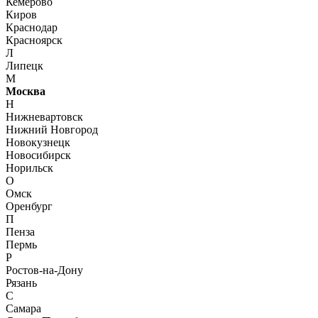
Кемерово
Киров
Краснодар
Красноярск
Л
Липецк
М
Москва
Н
Нижневартовск
Нижний Новгород
Новокузнецк
Новосибирск
Норильск
О
Омск
Оренбург
П
Пенза
Пермь
Р
Ростов-на-Дону
Рязань
С
Самара