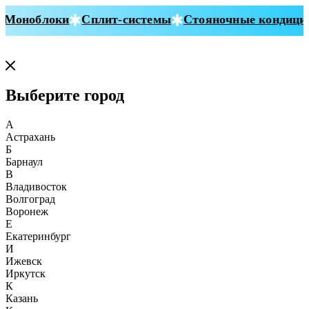
Моноблоки
Сплит-системы
Стояночные кондицио
Выберите город
А
Астрахань
Б
Барнаул
В
Владивосток
Волгоград
Воронеж
Е
Екатеринбург
И
Ижевск
Иркутск
К
Казань