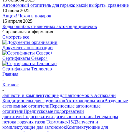
Автономный отопитель для гаража: какой выбрать, сравнение
10 июля 2025
Акция! Чехол в подарок
15 апреля 2025
Коды ошибок стояночных автокондиционеров
Справочная информация
Смотреть все
Документы организации
Сертификаты Северс+
Сертификаты Теплостар
Главная
-
Каталог
-
Запчасти и комплектующие для автономок в Астрахани
Кондиционеры для грузовиков
Автохолодильники
Воздушные
автономные отопители
Переносные автономные
отопители
Предпусковые подогреватели
двигателя
Подогреватели дизельного топлива
Генераторы
потока горячих газов Терммикс-15Д
Запчасти и
комплектующие для автономок
Комплектующие для