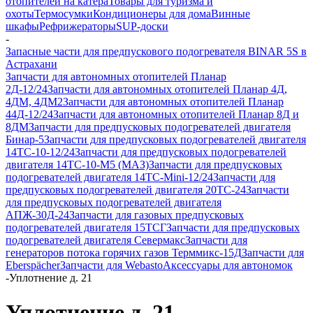
отопителей на катера
Товары для туризма и
охоты
Термосумки
Кондиционеры для дома
Винные
шкафы
Рефрижераторы
SUP-доски
-
Запасные части для предпускового подогревателя BINAR 5S в
Астрахани
Запчасти для автономных отопителей Планар
2Д-12/24
Запчасти для автономных отопителей Планар 4Д,
4ДМ, 4ДМ2
Запчасти для автономных отопителей Планар
44Д-12/24
Запчасти для автономных отопителей Планар 8Д и
8ДМ
Запчасти для предпусковых подогревателей двигателя
Бинар-5
Запчасти для предпусковых подогревателей двигателя
14ТС-10-12/24
Запчасти для предпусковых подогревателей
двигателя 14ТС-10-М5 (МАЗ)
Запчасти для предпусковых
подогревателей двигателя 14ТС-Mini-12/24
Запчасти для
предпусковых подогревателей двигателя 20ТС-24
Запчасти
для предпусковых подогревателей двигателя
АПЖ-30Д-24
Запчасти для газовых предпусковых
подогревателей двигателя 15ТСГ
Запчасти для предпусковых
подогревателей двигателя Севермакс
Запчасти для
генераторов потока горячих газов Терммикс-15Д
Запчасти для
Eberspächer
Запчасти для Webasto
Аксессуары для автономок
-
Уплотнение д. 21
Уплотнение д. 21