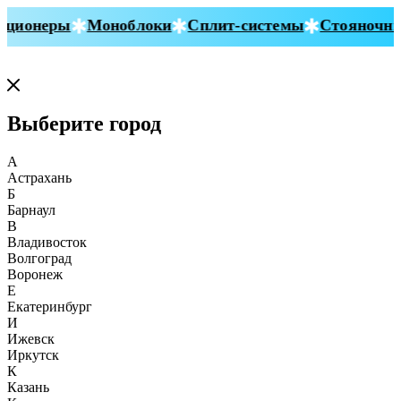
ционеры
Моноблоки
Сплит-системы
Стояночные
Выберите город
А
Астрахань
Б
Барнаул
В
Владивосток
Волгоград
Воронеж
Е
Екатеринбург
И
Ижевск
Иркутск
К
Казань