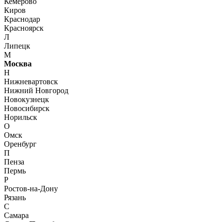
Кемерово
Киров
Краснодар
Красноярск
Л
Липецк
М
Москва
Н
Нижневартовск
Нижний Новгород
Новокузнецк
Новосибирск
Норильск
О
Омск
Оренбург
П
Пенза
Пермь
Р
Ростов-на-Дону
Рязань
С
Самара