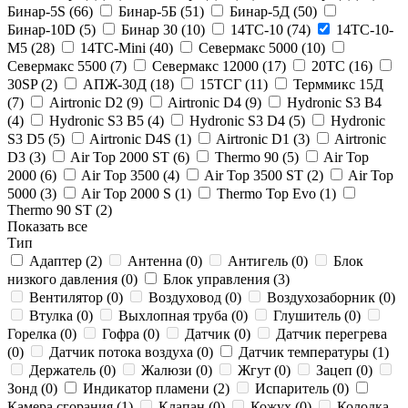
Бинар-5S (
66
)
Бинар-5Б (
51
)
Бинар-5Д (
50
)
Бинар-10D (
5
)
Бинар 30 (
10
)
14ТС-10 (
74
)
14ТС-10-
М5 (
28
)
14ТС-Mini (
40
)
Севермакс 5000 (
10
)
Севермакс 5500 (
7
)
Севермакс 12000 (
17
)
20ТС (
16
)
30SP (
2
)
АПЖ-30Д (
18
)
15ТСГ (
11
)
Терммикс 15Д
(
7
)
Airtronic D2 (
9
)
Airtronic D4 (
9
)
Hydronic S3 B4
(
4
)
Hydronic S3 B5 (
4
)
Hydronic S3 D4 (
5
)
Hydronic
S3 D5 (
5
)
Airtronic D4S (
1
)
Airtronic D1 (
3
)
Airtronic
D3 (
3
)
Air Top 2000 ST (
6
)
Thermo 90 (
5
)
Air Top
2000 (
6
)
Air Top 3500 (
4
)
Air Top 3500 ST (
2
)
Air Top
5000 (
3
)
Air Top 2000 S (
1
)
Thermo Top Evo (
1
)
Thermo 90 ST (
2
)
Показать все
Тип
Адаптер (
2
)
Антенна (
0
)
Антигель (
0
)
Блок
низкого давления (
0
)
Блок управления (
3
)
Вентилятор (
0
)
Воздуховод (
0
)
Воздухозаборник (
0
)
Втулка (
0
)
Выхлопная труба (
0
)
Глушитель (
0
)
Горелка (
0
)
Гофра (
0
)
Датчик (
0
)
Датчик перегрева
(
0
)
Датчик потока воздуха (
0
)
Датчик температуры (
1
)
Держатель (
0
)
Жалюзи (
0
)
Жгут (
0
)
Зацеп (
0
)
Зонд (
0
)
Индикатор пламени (
2
)
Испаритель (
0
)
Камера сгорания (
1
)
Клапан (
0
)
Кожух (
0
)
Колодка