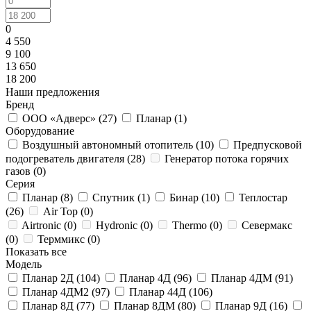
0
4 550
9 100
13 650
18 200
Наши предложения
Бренд
ООО «Адверс» (
27
)
Планар (
1
)
Оборудование
Воздушный автономный отопитель (
10
)
Предпусковой
подогреватель двигателя (
28
)
Генератор потока горячих
газов (
0
)
Серия
Планар (
8
)
Спутник (
1
)
Бинар (
10
)
Теплостар
(
26
)
Air Top (
0
)
Airtronic (
0
)
Hydronic (
0
)
Thermo (
0
)
Севермакс
(
0
)
Терммикс (
0
)
Показать все
Модель
Планар 2Д (
104
)
Планар 4Д (
96
)
Планар 4ДМ (
91
)
Планар 4ДМ2 (
97
)
Планар 44Д (
106
)
Планар 8Д (
77
)
Планар 8ДМ (
80
)
Планар 9Д (
16
)