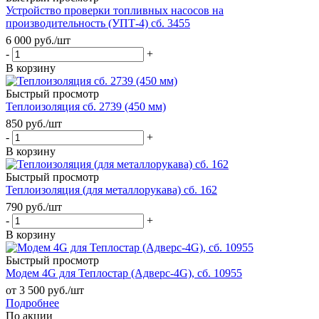
Устройство проверки топливных насосов на
производительность (УПТ-4) сб. 3455
6 000
руб.
/шт
-
+
В корзину
Быстрый просмотр
Теплоизоляция сб. 2739 (450 мм)
850
руб.
/шт
-
+
В корзину
Быстрый просмотр
Теплоизоляция (для металлорукава) сб. 162
790
руб.
/шт
-
+
В корзину
Быстрый просмотр
Модем 4G для Теплостар (Адверс-4G), сб. 10955
от
3 500 руб.
/шт
Подробнее
По акции