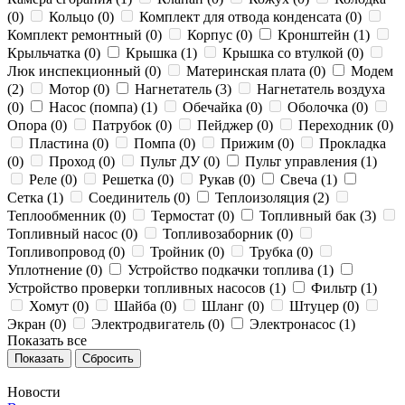
(
0
)
Кольцо (
0
)
Комплект для отвода конденсата (
0
)
Комплект ремонтный (
0
)
Корпус (
0
)
Кронштейн (
1
)
Крыльчатка (
0
)
Крышка (
1
)
Крышка со втулкой (
0
)
Люк инспекционный (
0
)
Материнская плата (
0
)
Модем
(
2
)
Мотор (
0
)
Нагнетатель (
3
)
Нагнетатель воздуха
(
0
)
Насос (помпа) (
1
)
Обечайка (
0
)
Оболочка (
0
)
Опора (
0
)
Патрубок (
0
)
Пейджер (
0
)
Переходник (
0
)
Пластина (
0
)
Помпа (
0
)
Прижим (
0
)
Прокладка
(
0
)
Проход (
0
)
Пульт ДУ (
0
)
Пульт управления (
1
)
Реле (
0
)
Решетка (
0
)
Рукав (
0
)
Свеча (
1
)
Сетка (
1
)
Соединитель (
0
)
Теплоизоляция (
2
)
Теплообменник (
0
)
Термостат (
0
)
Топливный бак (
3
)
Топливный насос (
0
)
Топливозаборник (
0
)
Топливопровод (
0
)
Тройник (
0
)
Трубка (
0
)
Уплотнение (
0
)
Устройство подкачки топлива (
1
)
Устройство проверки топливных насосов (
1
)
Фильтр (
1
)
Хомут (
0
)
Шайба (
0
)
Шланг (
0
)
Штуцер (
0
)
Экран (
0
)
Электродвигатель (
0
)
Электронасос (
1
)
Показать все
Сбросить
Новости