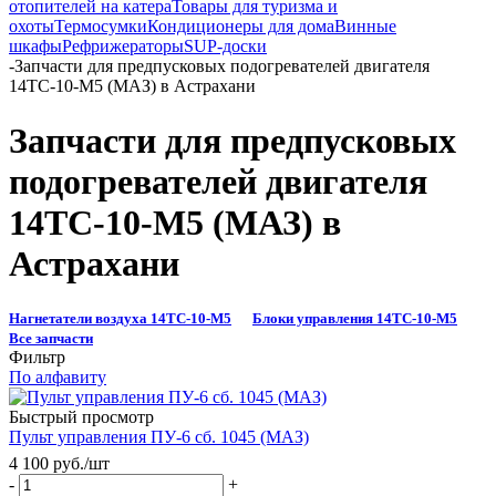
отопителей на катера
Товары для туризма и
охоты
Термосумки
Кондиционеры для дома
Винные
шкафы
Рефрижераторы
SUP-доски
-
Запчасти для предпусковых подогревателей двигателя
14ТС-10-М5 (МАЗ) в Астрахани
Запчасти для предпусковых
подогревателей двигателя
14ТС-10-М5 (МАЗ) в
Астрахани
Нагнетатели воздуха 14ТС-10-М5
Блоки управления 14ТС-10-М5
Все запчасти
Фильтр
По алфавиту
Быстрый просмотр
Пульт управления ПУ-6 сб. 1045 (МАЗ)
4 100
руб.
/шт
-
+