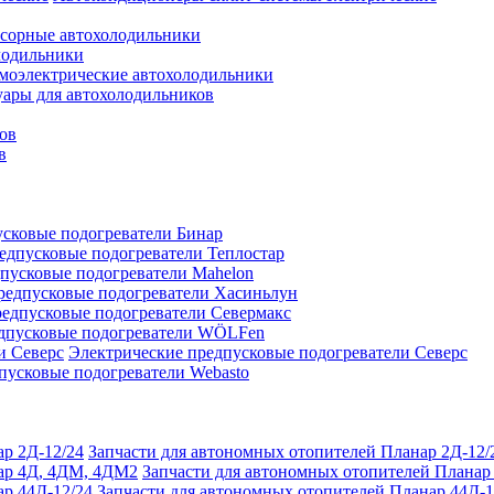
сорные автохолодильники
лодильники
моэлектрические автохолодильники
уары для автохолодильников
ов
в
сковые подогреватели Бинар
едпусковые подогреватели Теплостар
пусковые подогреватели Mahelon
редпусковые подогреватели Хасиньлун
едпусковые подогреватели Севермакс
дпусковые подогреватели WÖLFen
Электрические предпусковые подогреватели Северс
пусковые подогреватели Webasto
Запчасти для автономных отопителей Планар 2Д-12/
Запчасти для автономных отопителей Плана
Запчасти для автономных отопителей Планар 44Д-1