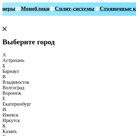
неры
Моноблоки
Сплит-системы
Стояночные ко
Выберите город
А
Астрахань
Б
Барнаул
В
Владивосток
Волгоград
Воронеж
Е
Екатеринбург
И
Ижевск
Иркутск
К
Казань