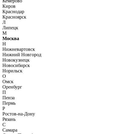
Кемерово
Киров
Краснодар
Красноярск
Л
Липецк
М
Москва
Н
Нижневартовск
Нижний Новгород
Новокузнецк
Новосибирск
Норильск
О
Омск
Оренбург
П
Пенза
Пермь
Р
Ростов-на-Дону
Рязань
С
Самара