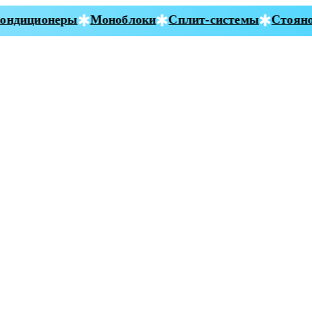
ндиционеры
Моноблоки
Сплит-системы
Стояноч