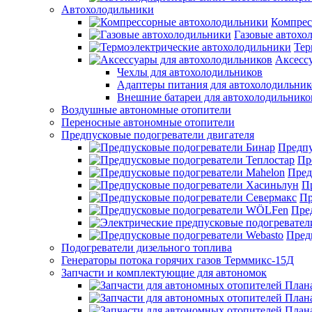
Автохолодильники
Компрес
Газовые автохо
Тер
Аксесс
Чехлы для автохолодильников
Адаптеры питания для автохолодильник
Внешние батареи для автохолодильнико
Воздушные автономные отопители
Переносные автономные отопители
Предпусковые подогреватели двигателя
Предпу
Пр
Пред
П
Пр
Пре
Пред
Подогреватели дизельного топлива
Генераторы потока горячих газов Терммикс-15Д
Запчасти и комплектующие для автономок