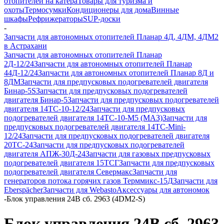
отопителей на катера
Товары для туризма и
охоты
Термосумки
Кондиционеры для дома
Винные
шкафы
Рефрижераторы
SUP-доски
-
Запчасти для автономных отопителей Планар 4Д, 4ДМ, 4ДМ2
в Астрахани
Запчасти для автономных отопителей Планар
2Д-12/24
Запчасти для автономных отопителей Планар
44Д-12/24
Запчасти для автономных отопителей Планар 8Д и
8ДМ
Запчасти для предпусковых подогревателей двигателя
Бинар-5S
Запчасти для предпусковых подогревателей
двигателя Бинар-5
Запчасти для предпусковых подогревателей
двигателя 14ТС-10-12/24
Запчасти для предпусковых
подогревателей двигателя 14ТС-10-М5 (МАЗ)
Запчасти для
предпусковых подогревателей двигателя 14ТС-Mini-
12/24
Запчасти для предпусковых подогревателей двигателя
20ТС-24
Запчасти для предпусковых подогревателей
двигателя АПЖ-30Д-24
Запчасти для газовых предпусковых
подогревателей двигателя 15ТСГ
Запчасти для предпусковых
подогревателей двигателя Севермакс
Запчасти для
генераторов потока горячих газов Терммикс-15Д
Запчасти для
Eberspächer
Запчасти для Webasto
Аксессуары для автономок
-
Блок управления 24В сб. 2963 (4DМ2-S)
Блок управления 24В сб. 2963