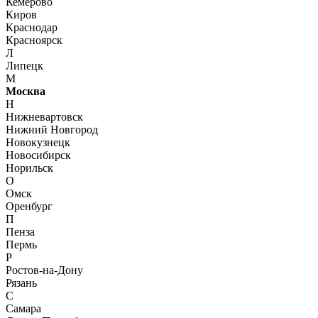
Кемерово
Киров
Краснодар
Красноярск
Л
Липецк
М
Москва
Н
Нижневартовск
Нижний Новгород
Новокузнецк
Новосибирск
Норильск
О
Омск
Оренбург
П
Пенза
Пермь
Р
Ростов-на-Дону
Рязань
С
Самара