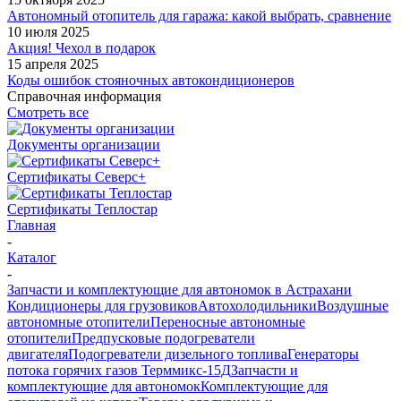
Автономный отопитель для гаража: какой выбрать, сравнение
10 июля 2025
Акция! Чехол в подарок
15 апреля 2025
Коды ошибок стояночных автокондиционеров
Справочная информация
Смотреть все
Документы организации
Сертификаты Северс+
Сертификаты Теплостар
Главная
-
Каталог
-
Запчасти и комплектующие для автономок в Астрахани
Кондиционеры для грузовиков
Автохолодильники
Воздушные
автономные отопители
Переносные автономные
отопители
Предпусковые подогреватели
двигателя
Подогреватели дизельного топлива
Генераторы
потока горячих газов Терммикс-15Д
Запчасти и
комплектующие для автономок
Комплектующие для