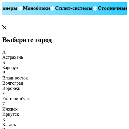
онеры
Моноблоки
Сплит-системы
Стояночные к
Выберите город
А
Астрахань
Б
Барнаул
В
Владивосток
Волгоград
Воронеж
Е
Екатеринбург
И
Ижевск
Иркутск
К
Казань