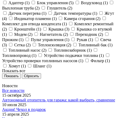
Адаптер (
1
)
Блок управления (
5
)
Воздуховод (
1
)
Выхлопная труба (
2
)
Глушитель (
2
)
Датчик перегрева (
1
)
Датчик температуры (
1
)
Жгут
(
4
)
Индикатор пламени (
1
)
Камера сгорания (
2
)
Комплект для отвода конденсата (
1
)
Комплект ремонтный
(
2
)
Кронштейн (
1
)
Крышка (
3
)
Крышка со втулкой
(
1
)
Модем (
2
)
Нагнетатель (
2
)
Переходник (
2
)
Прижим (
1
)
Пульт управления (
1
)
Рукав (
1
)
Свеча
(
3
)
Сетка (
2
)
Теплоизоляция (
2
)
Топливный бак (
1
)
Топливный насос (
2
)
Топливозаборник (
1
)
Топливопровод (
1
)
Устройство подкачки топлива (
1
)
Устройство проверки топливных насосов (
1
)
Фильтр (
1
)
Хомут (
1
)
Шланг (
1
)
Показать все
Сбросить
Новости
Все новости
15 октября 2025
Автономный отопитель для гаража: какой выбрать, сравнение
10 июля 2025
Акция! Чехол в подарок
15 апреля 2025