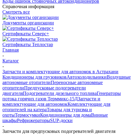
Коды ошибок стояночных автокондиционеров
Справочная информация
Смотреть все
Документы организации
Сертификаты Северс+
Сертификаты Теплостар
Главная
-
Каталог
-
Запчасти и комплектующие для автономок в Астрахани
Кондиционеры для грузовиков
Автохолодильники
Воздушные
автономные отопители
Переносные автономные
отопители
Предпусковые подогреватели
двигателя
Подогреватели дизельного топлива
Генераторы
потока горячих газов Терммикс-15Д
Запчасти и
комплектующие для автономок
Комплектующие для
отопителей на катера
Товары для туризма и
охоты
Термосумки
Кондиционеры для дома
Винные
шкафы
Рефрижераторы
SUP-доски
-
Запчасти для предпусковых подогревателей двигателя