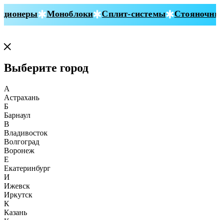
ионеры
Моноблоки
Сплит-системы
Стояночные
Выберите город
А
Астрахань
Б
Барнаул
В
Владивосток
Волгоград
Воронеж
Е
Екатеринбург
И
Ижевск
Иркутск
К
Казань