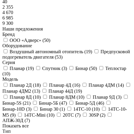
40
2 355
4 670
6 985
9 300
Наши предложения
Бренд
ООО «Адверс» (
50
)
Оборудование
Воздушный автономный отопитель (
19
)
Предпусковой
подогреватель двигателя (
53
)
Серия
Планар (
19
)
Спутник (
3
)
Бинар (
50
)
Теплостар
(
10
)
Модель
Планар 2Д (
18
)
Планар 4Д (
16
)
Планар 4ДМ (
14
)
Планар 4ДМ2 (
13
)
Планар 44Д (
19
)
Планар 8Д (
10
)
Планар 8ДМ (
10
)
Планар 9Д (
3
)
Бинар-5S (
21
)
Бинар-5Б (
47
)
Бинар-5Д (
46
)
Бинар-10D (
3
)
Бинар 30 (
1
)
14ТС-10 (
10
)
14ТС-10-
М5 (
9
)
14ТС-Mini (
10
)
20ТС (
7
)
30SP (
2
)
АПЖ-30Д (
7
)
Показать все
Тип