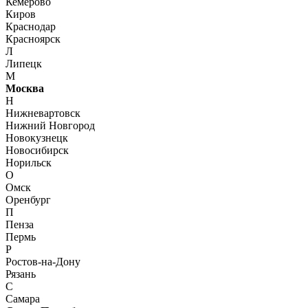
Кемерово
Киров
Краснодар
Красноярск
Л
Липецк
М
Москва
Н
Нижневартовск
Нижний Новгород
Новокузнецк
Новосибирск
Норильск
О
Омск
Оренбург
П
Пенза
Пермь
Р
Ростов-на-Дону
Рязань
С
Самара