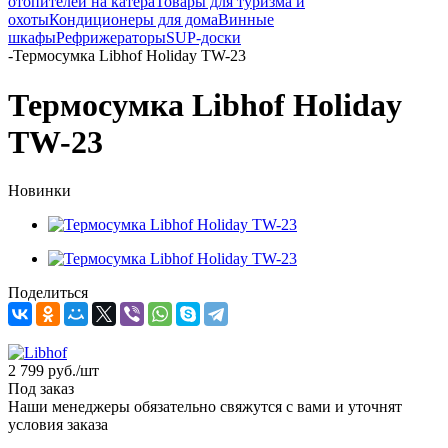
отопителей на катера
Товары для туризма и
охоты
Кондиционеры для дома
Винные
шкафы
Рефрижераторы
SUP-доски
-
Термосумка Libhof Holiday TW-23
Термосумка Libhof Holiday
TW-23
Новинки
Поделиться
2 799
руб.
/шт
Под заказ
Наши менеджеры обязательно свяжутся с вами и уточнят
условия заказа