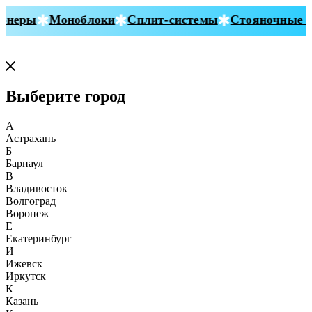
онеры
Моноблоки
Сплит-системы
Стояночные к
Выберите город
А
Астрахань
Б
Барнаул
В
Владивосток
Волгоград
Воронеж
Е
Екатеринбург
И
Ижевск
Иркутск
К
Казань