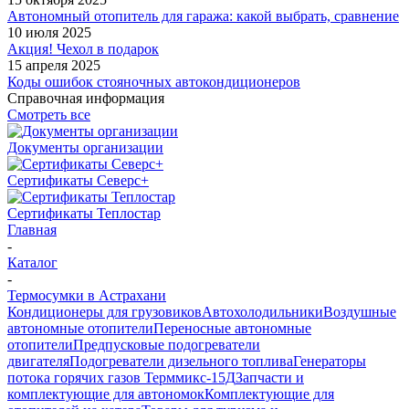
Автономный отопитель для гаража: какой выбрать, сравнение
10 июля 2025
Акция! Чехол в подарок
15 апреля 2025
Коды ошибок стояночных автокондиционеров
Справочная информация
Смотреть все
Документы организации
Сертификаты Северс+
Сертификаты Теплостар
Главная
-
Каталог
-
Термосумки в Астрахани
Кондиционеры для грузовиков
Автохолодильники
Воздушные
автономные отопители
Переносные автономные
отопители
Предпусковые подогреватели
двигателя
Подогреватели дизельного топлива
Генераторы
потока горячих газов Терммикс-15Д
Запчасти и
комплектующие для автономок
Комплектующие для