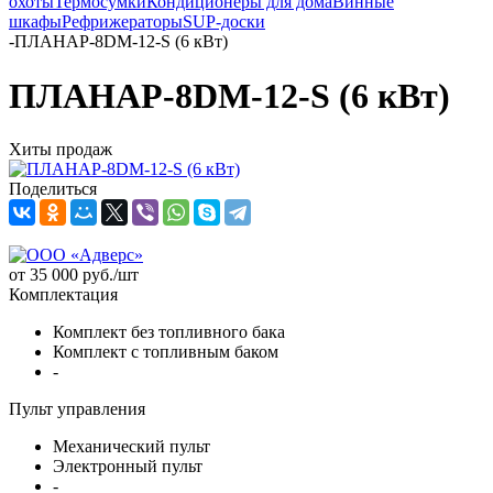
охоты
Термосумки
Кондиционеры для дома
Винные
шкафы
Рефрижераторы
SUP-доски
-
ПЛАНАР-8DM-12-S (6 кВт)
ПЛАНАР-8DM-12-S (6 кВт)
Хиты продаж
Поделиться
от
35 000 руб.
/шт
Комплектация
Комплект без топливного бака
Комплект с топливным баком
-
Пульт управления
Механический пульт
Электронный пульт
-