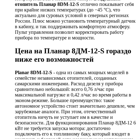
отопитель Планар 8DM-12-S
отлично показывает себя
при крайне низких температурах (до −45 °C), что
актуально для суровых условий в северных регионах
России. Плюс можно установить температурный датчик
в кабину, и так поддерживать комфортную атмосферу.
Пульт управления позволит корректировать работу
прибора по температуре и мощности.
Цена на Планар 8ДМ-12-S гораздо
ниже его возможностей
Planar 8DM-12-S
- одна из самых мощных моделей в
семействе независимых отопителей, созданных
самарскими инженерами. Расход дизеля у прибора
сравнительно небольшой: всего 0,76 л/час при
максимальной нагрузке и 0,42 л/час во время работы в
эконом-режиме. Большое преимущество: такое
автономное устройство стоит значительно дешевле, чем
зарубежные аналоги. При этом, отечественный
отопитель ничуть не уступает им в качестве и
безопасности. Для функционирования Планар 8ДМ-12 6
кВт не требуется запуска мотора: достаточно
подключить его к топливному баку, который входит в