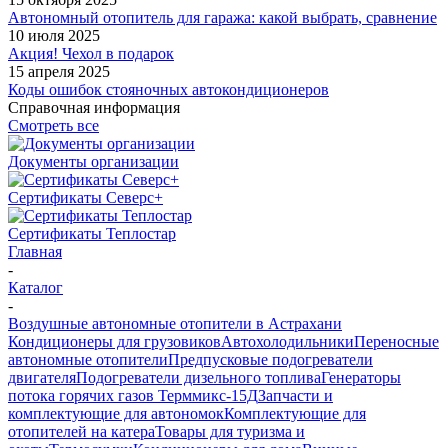
Автономный отопитель для гаража: какой выбрать, сравнение
10 июля 2025
Акция! Чехол в подарок
15 апреля 2025
Коды ошибок стояночных автокондиционеров
Справочная информация
Смотреть все
Документы организации
Сертификаты Северс+
Сертификаты Теплостар
Главная
-
Каталог
-
Воздушные автономные отопители в Астрахани
Кондиционеры для грузовиков
Автохолодильники
Переносные
автономные отопители
Предпусковые подогреватели
двигателя
Подогреватели дизельного топлива
Генераторы
потока горячих газов Терммикс-15Д
Запчасти и
комплектующие для автономок
Комплектующие для
отопителей на катера
Товары для туризма и