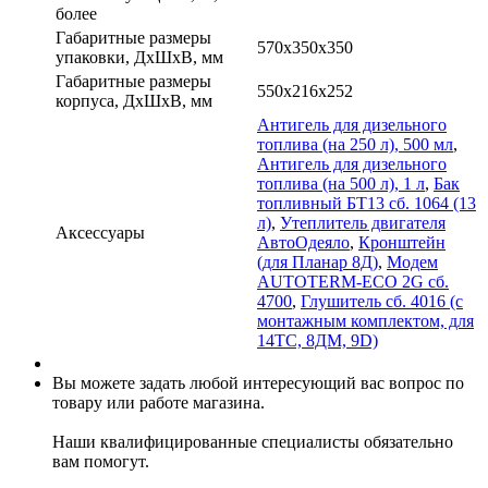
более
Габаритные размеры
570x350x350
упаковки, ДxШxВ, мм
Габаритные размеры
550x216x252
корпуса, ДxШxВ, мм
Антигель для дизельного
топлива (на 250 л), 500 мл
,
Антигель для дизельного
топлива (на 500 л), 1 л
,
Бак
топливный БТ13 сб. 1064 (13
л)
,
Утеплитель двигателя
Аксессуары
АвтоОдеяло
,
Кронштейн
(для Планар 8Д)
,
Модем
AUTOTERM-ECO 2G сб.
4700
,
Глушитель сб. 4016 (с
монтажным комплектом, для
14ТС, 8ДМ, 9D)
Вы можете задать любой интересующий вас вопрос по
товару или работе магазина.
Наши квалифицированные специалисты обязательно
вам помогут.