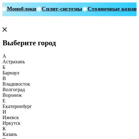
Моноблоки
Сплит-системы
Стояночные кондици
Выберите город
А
Астрахань
Б
Барнаул
В
Владивосток
Волгоград
Воронеж
Е
Екатеринбург
И
Ижевск
Иркутск
К
Казань